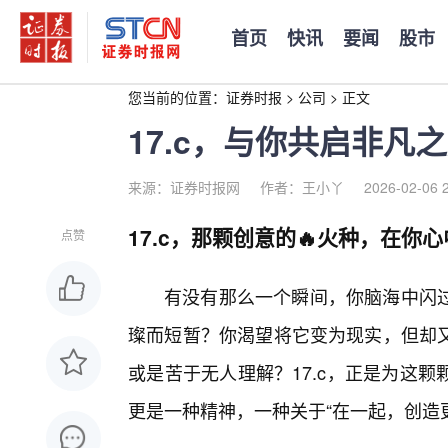
首页
快讯
要闻
股市
您当前的位置：
证券时报
>
公司
>
正文
17.c，与你共启非凡
来源：证券时报网
作者：王小丫
2026-02-06 
17.c，那颗创意的🔥火种，在你
点赞
有没有那么一个瞬间，你脑海中闪
璨而短暂？你渴望将它变为现实，但却又
或是苦于无人理解？17.c，正是为这
更是一种精神，一种关于“在一起，创造